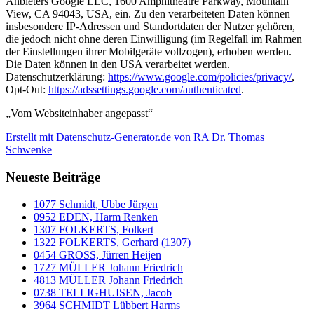
Anbieters Google LLC, 1600 Amphitheatre Parkway, Mountain
View, CA 94043, USA, ein. Zu den verarbeiteten Daten können
insbesondere IP-Adressen und Standortdaten der Nutzer gehören,
die jedoch nicht ohne deren Einwilligung (im Regelfall im Rahmen
der Einstellungen ihrer Mobilgeräte vollzogen), erhoben werden.
Die Daten können in den USA verarbeitet werden.
Datenschutzerklärung:
https://www.google.com/policies/privacy/
,
Opt-Out:
https://adssettings.google.com/authenticated
.
„Vom Websiteinhaber angepasst“
Erstellt mit Datenschutz-Generator.de von RA Dr. Thomas
Schwenke
Neueste Beiträge
1077 Schmidt, Ubbe Jürgen
0952 EDEN, Harm Renken
1307 FOLKERTS, Folkert
1322 FOLKERTS, Gerhard (1307)
0454 GROSS, Jürren Heijen
1727 MÜLLER Johann Friedrich
4813 MÜLLER Johann Friedrich
0738 TELLIGHUISEN, Jacob
3964 SCHMIDT Lübbert Harms