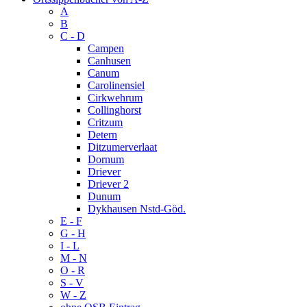
A
B
C - D
Campen
Canhusen
Canum
Carolinensiel
Cirkwehrum
Collinghorst
Critzum
Detern
Ditzumerverlaat
Dornum
Driever
Driever 2
Dunum
Dykhausen Nstd-Göd.
E - F
G - H
I - L
M - N
O - R
S - V
W - Z