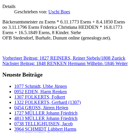
Details
Geschrieben von:
Uschi Boes
Bäckeramtsmeister zu Esens * 6.11.1773 Esens + 8.4.1850 Esens
oo 3.11.1796 Esens Friderica Christiana HEDDEN * 16.8.1773
Esens + 16.5.1849 Esens, 8 Kinder. Siehe
OFB Stedesdorf, Burhafe, Dunum online (genealogy.net).
Vorheriger Beitrag: 1827 REINERS, Reiner Siebels/1808
Zurück
Nächster Beitrag: 1848 RENKEN Hermann Wilhelm /1846
Weiter
Neueste Beiträge
1077 Schmidt, Ubbe Jürgen
0952 EDEN, Harm Renken
1307 FOLKERTS, Folkert
1322 FOLKERTS, Gerhard (1307)
0454 GROSS, Jürren Heijen
1727 MÜLLER Johann Friedrich
4813 MÜLLER Johann Friedrich
0738 TELLIGHUISEN, Jacob
3964 SCHMIDT Lübbert Harms