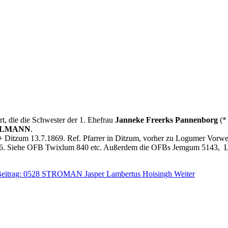
t, die die Schwester der 1. Ehefrau
Janneke Freerks Pannenborg
(*
EELMANN
.
+ Ditzum 13.7.1869. Ref. Pfarrer in Ditzum, vorher zu Logumer Vorw
0.1836. Siehe OFB Twixlum 840 etc. Außerdem die OFBs Jemgum 5143,
Beitrag: 0528 STROMAN Jasper Lambertus Hoisingh
Weiter