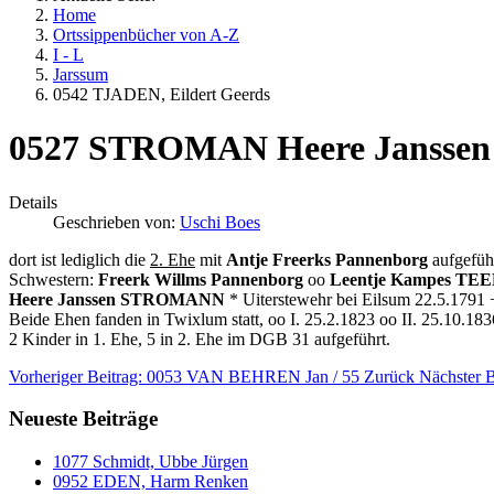
Home
Ortssippenbücher von A-Z
I - L
Jarssum
0542 TJADEN, Eildert Geerds
0527 STROMAN Heere Janssen
Details
Geschrieben von:
Uschi Boes
dort ist lediglich die
2. Ehe
mit
Antje Freerks Pannenborg
aufgeführ
Schwestern:
Freerk Willms Pannenborg
oo
Leentje Kampes T
Heere Janssen STROMANN
* Uiterstewehr bei Eilsum 22.5.1791 
Beide Ehen fanden in Twixlum statt, oo I. 25.2.1823 oo II. 25.1
2 Kinder in 1. Ehe, 5 in 2. Ehe im DGB 31 aufgeführt.
Vorheriger Beitrag: 0053 VAN BEHREN Jan / 55
Zurück
Nächster 
Neueste Beiträge
1077 Schmidt, Ubbe Jürgen
0952 EDEN, Harm Renken