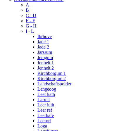
A
B
C - D
E - F
G - H
I - L
Ihrhove
Jade 1
Jade 2
Jarssum
Jemgum
Jennelt 1
Jennelt 2
Kirchborgum 1
Kirchborgum 2
Landschaftspolder
Langeoog
Leer kath
Larrelt
Leer luth
Leer ref
Leerhafe
Leerort
Loga