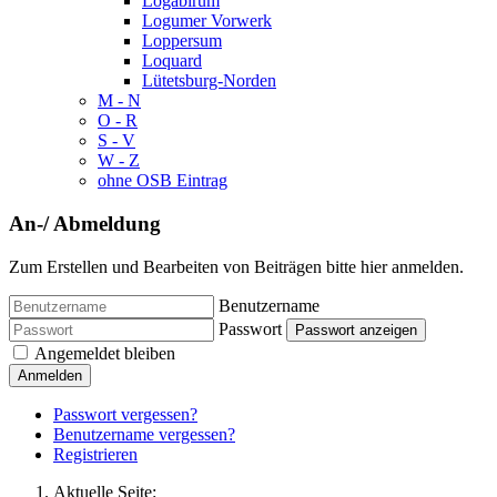
Logabirum
Logumer Vorwerk
Loppersum
Loquard
Lütetsburg-Norden
M - N
O - R
S - V
W - Z
ohne OSB Eintrag
An-/ Abmeldung
Zum Erstellen und Bearbeiten von Beiträgen bitte hier anmelden.
Benutzername
Passwort
Passwort anzeigen
Angemeldet bleiben
Anmelden
Passwort vergessen?
Benutzername vergessen?
Registrieren
Aktuelle Seite: