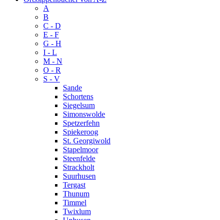
A
B
C - D
E - F
G - H
I - L
M - N
O - R
S - V
Sande
Schortens
Siegelsum
Simonswolde
Spetzerfehn
Spiekeroog
St. Georgiwold
Stapelmoor
Steenfelde
Strackholt
Suurhusen
Tergast
Thunum
Timmel
Twixlum