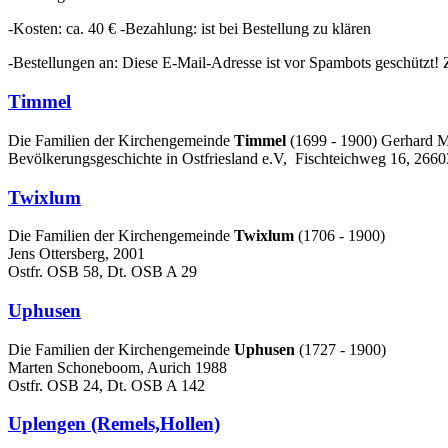
-Kosten: ca. 40 € -Bezahlung: ist bei Bestellung zu klären
-Bestellungen an:
Diese E-Mail-Adresse ist vor Spambots geschützt! Z
Timmel
Die Familien der Kirchengemeinde
Timmel
(1699 - 1900) Gerhard M
Bevölkerungsgeschichte in Ostfriesland e.V, Fischteichweg 16, 2660
Twixlum
Die Familien der Kirchengemeinde
Twixlum
(1706 - 1900)
Jens Ottersberg, 2001
Ostfr. OSB 58, Dt. OSB A 29
Uphusen
Die Familien der Kirchengemeinde
Uphusen
(1727 - 1900)
Marten Schoneboom, Aurich 1988
Ostfr. OSB 24, Dt. OSB A 142
Uplengen (Remels,Hollen)