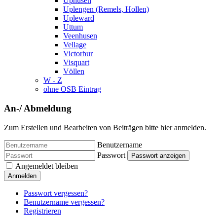
Uphusen
Uplengen (Remels, Hollen)
Upleward
Uttum
Veenhusen
Vellage
Victorbur
Visquart
Völlen
W - Z
ohne OSB Eintrag
An-/ Abmeldung
Zum Erstellen und Bearbeiten von Beiträgen bitte hier anmelden.
Benutzername
Passwort
Passwort anzeigen
Angemeldet bleiben
Anmelden
Passwort vergessen?
Benutzername vergessen?
Registrieren