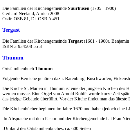
Die Familien der Kirchengemeinde
Suurhusen
(1705 - 1900)
Gerhard Neeland, Aurich 2008
Ostfr. OSB 81, Dt. OSB A 451
Tergast
Die Familien der Kirchengemeinde
Tergast
(1661 - 1900), Benjamin
ISBN 3-934508-55-3
Thunum
Ortsfamilienbuch
Thunum
Folgende Bereiche gehören dazu: Barenburg, Buschwarfen, Fickenshol
Die Kirche St. Marien in Thunum ist eine der jüngsten Kirchen des Ha
werden musste. Eine Orgel von Arnold Rohlfs wurde kurze Zeit später 
das jetzige Gebäude überführt. Vor der Kirche findet man das ältest
Die Kirchenbücher beginnen im Jahre 1670 und haben jedoch eine Lü
In Absprache mit dem Pastor und der Kirchengemeinde hat Frau Niem
-Umfang des Ortsfamilienbuches: ca. 600 Seiten