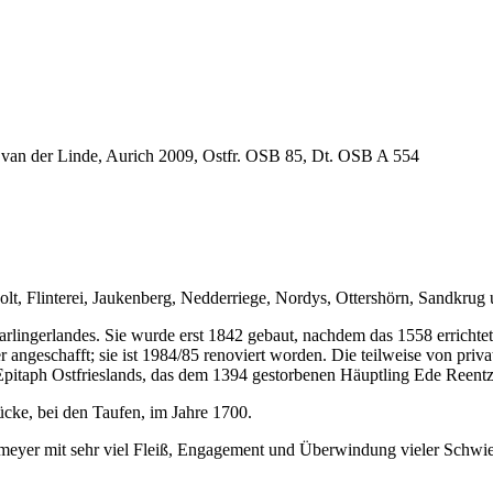
 van der Linde, Aurich 2009, Ostfr. OSB 85, Dt. OSB A 554
t, Flinterei, Jaukenberg, Nedderriege, Nordys, Ottershörn, Sandkrug 
rlingerlandes. Sie wurde erst 1842 gebaut, nachdem das 1558 errichtet
angeschafft; sie ist 1984/85 renoviert worden. Die teilweise von priva
e Epitaph Ostfrieslands, das dem 1394 gestorbenen Häuptling Ede Reent
cke, bei den Taufen, im Jahre 1700.
eyer mit sehr viel Fleiß, Engagement und Überwindung vieler Schwier