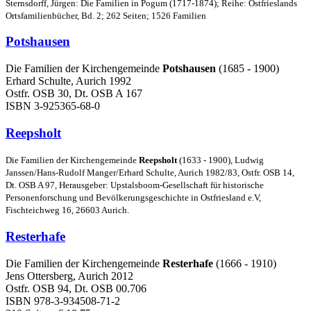
Sternsdorff, Jürgen: Die Familien in Pogum (1717-1874); Reihe: Ostfrieslands
Ortsfamilienbücher, Bd. 2; 262 Seiten; 1526 Familien
Potshausen
Die Familien der Kirchengemeinde
Potshausen
(1685 - 1900)
Erhard Schulte, Aurich 1992
Ostfr. OSB 30, Dt. OSB A 167
ISBN 3-925365-68-0
Reepsholt
Die Familien der Kirchengemeinde
Reepsholt
(1633 - 1900), Ludwig
Janssen/Hans-Rudolf Manger/Erhard Schulte, Aurich 1982/83, Ostfr. OSB 14,
Dt. OSB A 97, Herausgeber: Upstalsboom-Gesellschaft für historische
Personenforschung und Bevölkerungsgeschichte in Ostfriesland e.V,
Fischteichweg 16, 26603 Aurich.
Resterhafe
Die Familien der Kirchengemeinde
Resterhafe
(1666 - 1910)
Jens Ottersberg, Aurich 2012
Ostfr. OSB 94, Dt. OSB 00.706
ISBN 978-3-934508-71-2