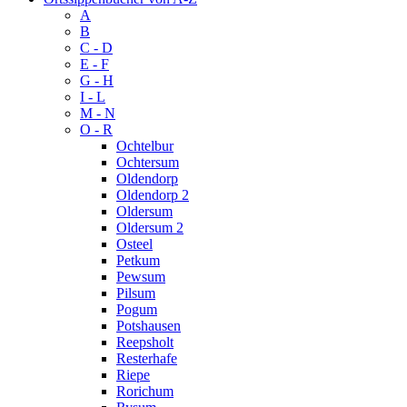
A
B
C - D
E - F
G - H
I - L
M - N
O - R
Ochtelbur
Ochtersum
Oldendorp
Oldendorp 2
Oldersum
Oldersum 2
Osteel
Petkum
Pewsum
Pilsum
Pogum
Potshausen
Reepsholt
Resterhafe
Riepe
Rorichum