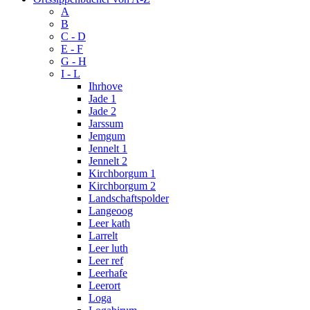
A
B
C - D
E - F
G - H
I - L
Ihrhove
Jade 1
Jade 2
Jarssum
Jemgum
Jennelt 1
Jennelt 2
Kirchborgum 1
Kirchborgum 2
Landschaftspolder
Langeoog
Leer kath
Larrelt
Leer luth
Leer ref
Leerhafe
Leerort
Loga