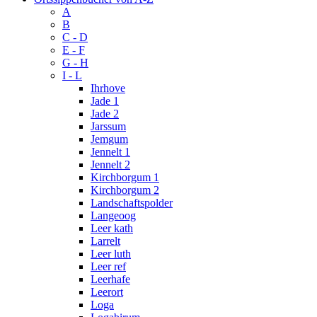
A
B
C - D
E - F
G - H
I - L
Ihrhove
Jade 1
Jade 2
Jarssum
Jemgum
Jennelt 1
Jennelt 2
Kirchborgum 1
Kirchborgum 2
Landschaftspolder
Langeoog
Leer kath
Larrelt
Leer luth
Leer ref
Leerhafe
Leerort
Loga