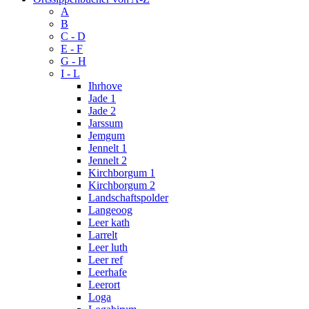
A
B
C - D
E - F
G - H
I - L
Ihrhove
Jade 1
Jade 2
Jarssum
Jemgum
Jennelt 1
Jennelt 2
Kirchborgum 1
Kirchborgum 2
Landschaftspolder
Langeoog
Leer kath
Larrelt
Leer luth
Leer ref
Leerhafe
Leerort
Loga