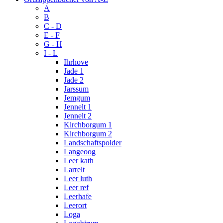
A
B
C - D
E - F
G - H
I - L
Ihrhove
Jade 1
Jade 2
Jarssum
Jemgum
Jennelt 1
Jennelt 2
Kirchborgum 1
Kirchborgum 2
Landschaftspolder
Langeoog
Leer kath
Larrelt
Leer luth
Leer ref
Leerhafe
Leerort
Loga