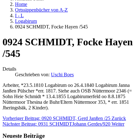
Home
Ortssippenbücher von A-Z
I - L
Logabirum
0924 SCHMIDT, Focke Hayen /545
0924 SCHMIDT, Focke Hayen
/545
Details
Geschrieben von:
Uschi Boes
Arbeiter, *23.5.1810 Logabirum oo 26.4.1840 Logabirum Janna
Janßen Pülscher *err. 1817. Siehe auch OSB Nüttermoor 2346 (=
Sohn Heie Schmidt * 13.4.1855 Logabirumerfeld oo 8.8.1875
Nüttermoor Thesina de Buhr/Eltern Nüttermoor 353, * err. 1851
Jheringsbäk, 2 Kinder).
Vorheriger Beitrag: 0920 SCHMIDT, Gerd Janßen /25
Zurück
Nächster Beitrag: 0931 SCHMIDTJohann Gerdes/920
Weiter
Neueste Beiträge