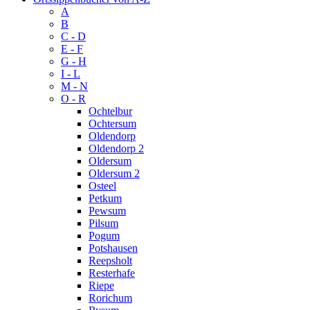
A
B
C - D
E - F
G - H
I - L
M - N
O - R
Ochtelbur
Ochtersum
Oldendorp
Oldendorp 2
Oldersum
Oldersum 2
Osteel
Petkum
Pewsum
Pilsum
Pogum
Potshausen
Reepsholt
Resterhafe
Riepe
Rorichum