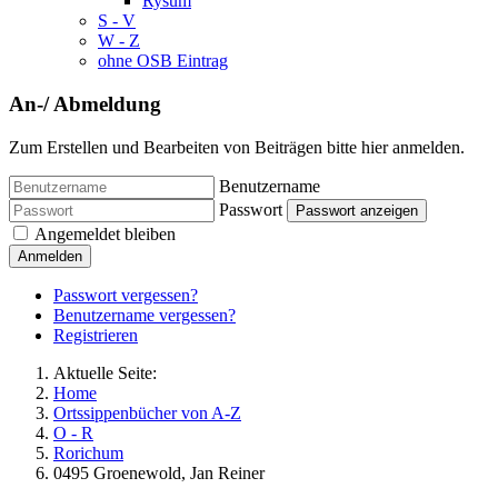
Rysum
S - V
W - Z
ohne OSB Eintrag
An-/ Abmeldung
Zum Erstellen und Bearbeiten von Beiträgen bitte hier anmelden.
Benutzername
Passwort
Passwort anzeigen
Angemeldet bleiben
Anmelden
Passwort vergessen?
Benutzername vergessen?
Registrieren
Aktuelle Seite:
Home
Ortssippenbücher von A-Z
O - R
Rorichum
0495 Groenewold, Jan Reiner