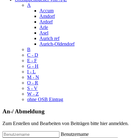
A
Accum
Amdorf
Ardorf
Arle
Asel
Aurich ref
Aurich-Oldendorf
B
C - D
E - F
G - H
I - L
M - N
O - R
S - V
W - Z
ohne OSB Eintrag
An-/ Abmeldung
Zum Erstellen und Bearbeiten von Beiträgen bitte hier anmelden.
Benutzername