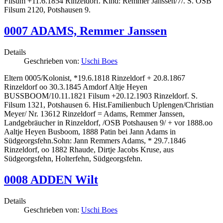
Filsum +11.6.1854 Rinzeldorf. Kind: Remmer Janssen/7/. S. OSB
Filsum 2120, Potshausen 9.
0007 ADAMS, Remmer Janssen
Details
Geschrieben von:
Uschi Boes
Eltern 0005/Kolonist, *19.6.1818 Rinzeldorf + 20.8.1867
Rinzeldorf oo 30.3.1845 Amdorf Altje Heyen
BUSSBOOM/10.11.1821 Filsum +20.12.1903 Rinzeldorf. S.
Filsum 1321, Potshausen 6. Hist.Familienbuch Uplengen/Christian
Meyer/ Nr. 13612 Rinzeldorf = Adams, Remmer Janssen,
Landgebräucher in Rinzeldorf, /OSB Potshausen 9/ + vor 1888.oo
Aaltje Heyen Busboom, 1888 Patin bei Jann Adams in
Südgeorgsfehn.Sohn: Jann Remmers Adams, * 29.7.1846
Rinzeldorf, oo 1882 Rhaude, Dirtje Jacobs Kruse, aus
Südgeorgsfehn, Holterfehn, Südgeorgsfehn.
0008 ADDEN Wilt
Details
Geschrieben von:
Uschi Boes