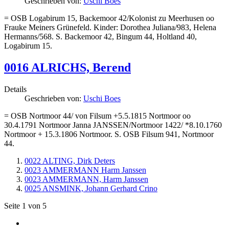
Geschrieben von:
Uschi Boes
= OSB Logabirum 15, Backemoor 42/Kolonist zu Meerhusen oo
Frauke Meiners Grünefeld. Kinder: Dorothea Juliana/983, Helena
Hermanns/568. S. Backemoor 42, Bingum 44, Holtland 40,
Logabirum 15.
0016 ALRICHS, Berend
Details
Geschrieben von:
Uschi Boes
= OSB Nortmoor 44/ von Filsum +5.5.1815 Nortmoor oo
30.4.1791 Nortmoor Janna JANSSEN/Nortmoor 1422/ *8.10.1760
Nortmoor + 15.3.1806 Nortmoor. S. OSB Filsum 941, Nortmoor
44.
0022 ALTING, Dirk Deters
0023 AMMERMANN Harm Janssen
0023 AMMERMANN, Harm Janssen
0025 ANSMINK, Johann Gerhard Crino
Seite 1 von 5