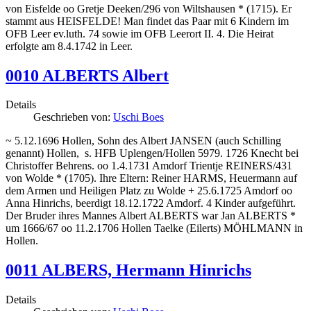
von Eisfelde oo Gretje Deeken/296 von Wiltshausen * (1715). Er
stammt aus HEISFELDE! Man findet das Paar mit 6 Kindern im
OFB Leer ev.luth. 74 sowie im OFB Leerort II. 4. Die Heirat
erfolgte am 8.4.1742 in Leer.
0010 ALBERTS Albert
Details
Geschrieben von:
Uschi Boes
~ 5.12.1696 Hollen, Sohn des Albert JANSEN (auch Schilling
genannt) Hollen, s. HFB Uplengen/Hollen 5979. 1726 Knecht bei
Christoffer Behrens. oo 1.4.1731 Amdorf Trientje REINERS/431
von Wolde * (1705). Ihre Eltern: Reiner HARMS, Heuermann auf
dem Armen und Heiligen Platz zu Wolde + 25.6.1725 Amdorf oo
Anna Hinrichs, beerdigt 18.12.1722 Amdorf. 4 Kinder aufgeführt.
Der Bruder ihres Mannes Albert ALBERTS war Jan ALBERTS *
um 1666/67 oo 11.2.1706 Hollen Taelke (Eilerts) MÖHLMANN in
Hollen.
0011 ALBERS, Hermann Hinrichs
Details