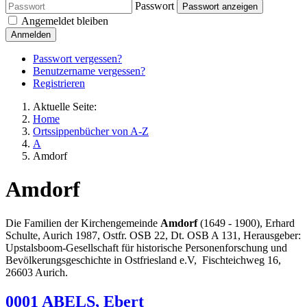
Passwort
Passwort anzeigen
Angemeldet bleiben
Anmelden
Passwort vergessen?
Benutzername vergessen?
Registrieren
Aktuelle Seite:
Home
Ortssippenbücher von A-Z
A
Amdorf
Amdorf
Die Familien der Kirchengemeinde
Amdorf
(1649 - 1900), Erhard
Schulte, Aurich 1987, Ostfr. OSB 22, Dt. OSB A 131, Herausgeber:
Upstalsboom-Gesellschaft für historische Personenforschung und
Bevölkerungsgeschichte in Ostfriesland e.V, Fischteichweg 16,
26603 Aurich.
0001 ABELS, Ebert