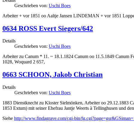
Details
Geschrieben von:
Uschi Boes
Arbeiter + vor 1851 oo Aaltje Jansen LINDEMAN + vor 1851 Lopp
0634 ROSS Evert Siegers/642
Details
Geschrieben von:
Uschi Boes
Arbeiter zu Canum * 11. ~ 18.1.1824 Canum oo 11.5.1849 Canum Fol
1028, Woquard 2 657,
0663 SCHOON, Jakob Christian
Details
Geschrieben von:
Uschi Boes
1883 Dienstknecht zu Kloster Sielmönken, Arbeiter oo 29.12.188
1853 Extum) mit seiner Ehefrau Jantje Weerts à Tellinghusen und de
Siehe
http://www.findagrave.com/cgi-bin/fg.cgi?page=gsr&GSi