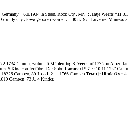
, Germany + 6.8.1934 in Steen, Rock Cty., MN, ; Jantje Weerts *11.8
 Grundy Cty., Iowa geboren worden, + 30.8.1971 Luverne, Minnesota
6.2.1734 Canum, wohnhaft Mühlenring 8, Veerkauf 1735 an Albert Jaco
um. 5 Kinder aufgeführt. Der Sohn
Lammert
* 7. ~ 10.11.1737 Canu
.3.18226 Campen, 89 J. oo I. 2.11.1766 Campen
Tryntje Hinderks
* 4.
819 Campen, 73 J., 4 Kinder.