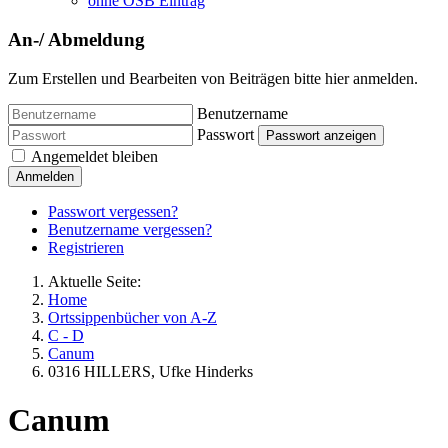
ohne OSB Eintrag
An-/ Abmeldung
Zum Erstellen und Bearbeiten von Beiträgen bitte hier anmelden.
Benutzername
Passwort
Passwort anzeigen
Angemeldet bleiben
Anmelden
Passwort vergessen?
Benutzername vergessen?
Registrieren
Aktuelle Seite:
Home
Ortssippenbücher von A-Z
C - D
Canum
0316 HILLERS, Ufke Hinderks
Canum