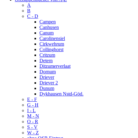
A
B
C - D
Campen
Canhusen
Canum
Carolinensiel
Cirkwehrum
Collinghorst
Critzum
Detern
Ditzumerverlaat
Dornum
Driever
Driever 2
Dunum
Dykhausen Nstd-Göd.
E - F
G - H
I - L
M - N
O - R
S - V
W - Z