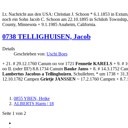
Lt. Nachricht aus den USA: Christian J. Schoon * 6.1.1853 in Extum
noch ein Sohn Jacob C. Schoon am 22.10.1895 in Schiloh Township,
County, Minnesota + 9.1.1985 Anaheim, California.
0738 TELLIGHUISEN, Jacob
Details
Geschrieben von:
Uschi Boes
+ 21. # 29.12.1760 Canum oo vor 1721
Fennetie KARELS
+ 9. # 1
oo II. (oder III?) 8.8.1734 Canum
Bauke Janss
+ 8. # 14.3.1752 Can
Lambertus Jacobus a Tellinghuizen
, Schullehrer, * um 1738 + 31
12.10.1782 Campen
Grietje JANSSEN
~ 17.2.1760 Campen + 8.7.1
0855 YBEN, Heike
ALBERTS Harm / 18
Seite 1 von 2