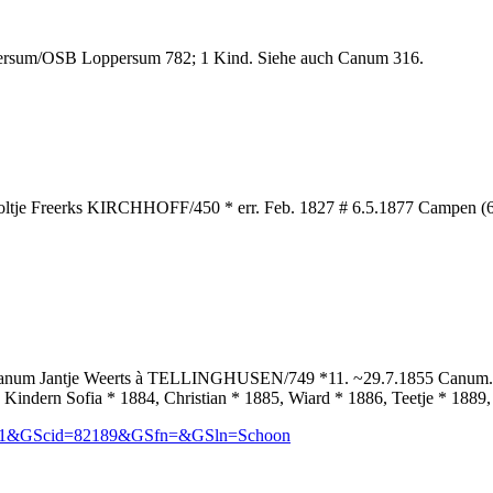
ersum/OSB Loppersum 782; 1 Kind. Siehe auch Canum 316.
tje Freerks KIRCHHOFF/450 * err. Feb. 1827 # 6.5.1877 Campen (60,
3 Canum Jantje Weerts à TELLINGHUSEN/749 *11. ~29.7.1855 Canum. 
n Kindern Sofia * 1884, Christian * 1885, Wiard * 1886, Teetje * 188
man=1&GScid=82189&GSfn=&GSln=Schoon