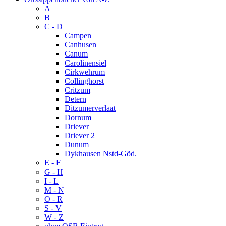
A
B
C - D
Campen
Canhusen
Canum
Carolinensiel
Cirkwehrum
Collinghorst
Critzum
Detern
Ditzumerverlaat
Dornum
Driever
Driever 2
Dunum
Dykhausen Nstd-Göd.
E - F
G - H
I - L
M - N
O - R
S - V
W - Z