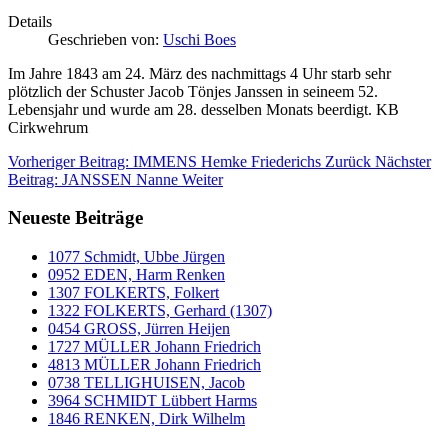
Details
Geschrieben von:
Uschi Boes
Im Jahre 1843 am 24. März des nachmittags 4 Uhr starb sehr
plötzlich der Schuster Jacob Tönjes Janssen in seineem 52.
Lebensjahr und wurde am 28. desselben Monats beerdigt. KB
Cirkwehrum
Vorheriger Beitrag: IMMENS Hemke Friederichs
Zurück
Nächster
Beitrag: JANSSEN Nanne
Weiter
Neueste Beiträge
1077 Schmidt, Ubbe Jürgen
0952 EDEN, Harm Renken
1307 FOLKERTS, Folkert
1322 FOLKERTS, Gerhard (1307)
0454 GROSS, Jürren Heijen
1727 MÜLLER Johann Friedrich
4813 MÜLLER Johann Friedrich
0738 TELLIGHUISEN, Jacob
3964 SCHMIDT Lübbert Harms
1846 RENKEN, Dirk Wilhelm