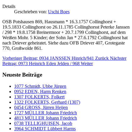
Details
Geschrieben von:
Uschi Boes
OSB Potshausen 869, Hausmann * 16.3.1757 Collinghorst +
19.5.1833 Collinghorst oo 26.11.1785 Collinghorsst Peterke Janssen
/ 298 * 19.8.1758 Breinermoor + 20.7.1799 Collinghorst, auf dem
Weißen Mohr. 5 Kinder; der Sohn Jan * 27.6.1792 Collinghorst hat
nach Driever geheiratet. Siehe dazu OFB Driever 407, Grotegaste
770, Großwolde 861.
Vorheriger Beitrag: 0934 JANSSEN Hinrich/941
Zurück
Nächster
Beitrag: 0973 Heinrich Eden Jelden / 968
Weiter
Neueste Beiträge
1077 Schmidt, Ubbe Jürgen
0952 EDEN, Harm Renken
1307 FOLKERTS, Folkert
1322 FOLKERTS, Gerhard (1307)
0454 GROSS, Jürren Heijen
1727 MÜLLER Johann Friedrich
4813 MÜLLER Johann Friedrich
0738 TELLIGHUISEN, Jacob
3964 SCHMIDT Lübbert Harms