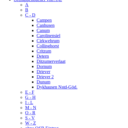
A
B
C - D
Campen
Canhusen
Canum
Carolinensiel
Cirkwehrum
Collinghorst
Critzum
Detern
Ditzumerverlaat
Dornum
Driever
Driever 2
Dunum
Dykhausen Nstd-Göd.
E - F
G - H
I - L
M - N
O - R
S - V
W - Z