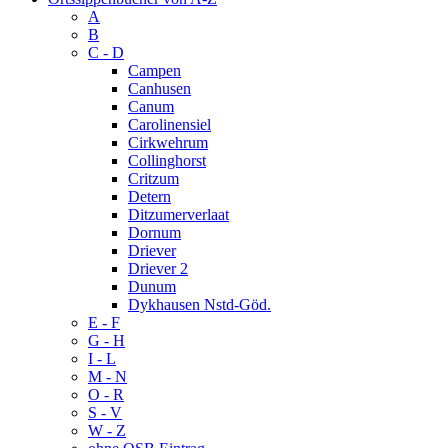
A
B
C - D
Campen
Canhusen
Canum
Carolinensiel
Cirkwehrum
Collinghorst
Critzum
Detern
Ditzumerverlaat
Dornum
Driever
Driever 2
Dunum
Dykhausen Nstd-Göd.
E - F
G - H
I - L
M - N
O - R
S - V
W - Z