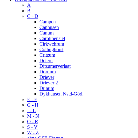
A
B
C - D
Campen
Canhusen
Canum
Carolinensiel
Cirkwehrum
Collinghorst
Critzum
Detern
Ditzumerverlaat
Dornum
Driever
Driever 2
Dunum
Dykhausen Nstd-Göd.
E - F
G - H
I - L
M - N
O - R
S - V
W - Z