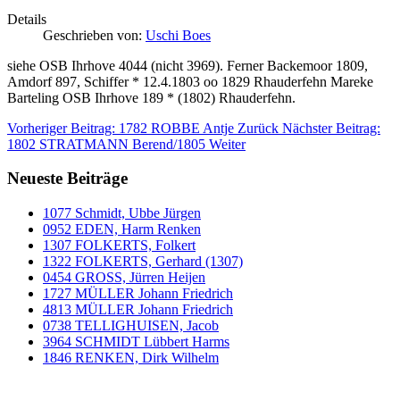
Details
Geschrieben von:
Uschi Boes
siehe OSB Ihrhove 4044 (nicht 3969). Ferner Backemoor 1809,
Amdorf 897, Schiffer * 12.4.1803 oo 1829 Rhauderfehn Mareke
Barteling OSB Ihrhove 189 * (1802) Rhauderfehn.
Vorheriger Beitrag: 1782 ROBBE Antje
Zurück
Nächster Beitrag:
1802 STRATMANN Berend/1805
Weiter
Neueste Beiträge
1077 Schmidt, Ubbe Jürgen
0952 EDEN, Harm Renken
1307 FOLKERTS, Folkert
1322 FOLKERTS, Gerhard (1307)
0454 GROSS, Jürren Heijen
1727 MÜLLER Johann Friedrich
4813 MÜLLER Johann Friedrich
0738 TELLIGHUISEN, Jacob
3964 SCHMIDT Lübbert Harms
1846 RENKEN, Dirk Wilhelm