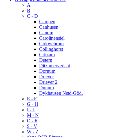
A
B
C - D
Campen
Canhusen
Canum
Carolinensiel
Cirkwehrum
Collinghorst
Critzum
Detern
Ditzumerverlaat
Dornum
Driever
Driever 2
Dunum
Dykhausen Nstd-Göd.
E - F
G - H
I - L
M - N
O - R
S - V
W - Z