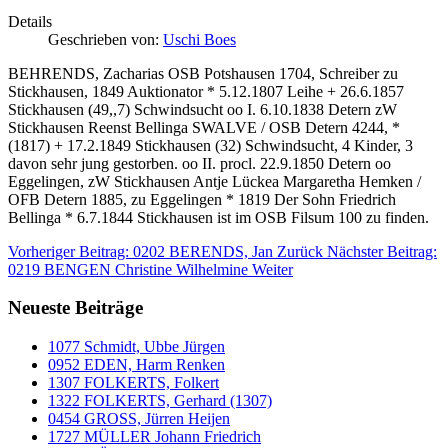
Details
Geschrieben von:
Uschi Boes
BEHRENDS, Zacharias OSB Potshausen 1704, Schreiber zu
Stickhausen, 1849 Auktionator * 5.12.1807 Leihe + 26.6.1857
Stickhausen (49,,7) Schwindsucht oo I. 6.10.1838 Detern zW
Stickhausen Reenst Bellinga SWALVE / OSB Detern 4244, *
(1817) + 17.2.1849 Stickhausen (32) Schwindsucht, 4 Kinder, 3
davon sehr jung gestorben. oo II. procl. 22.9.1850 Detern oo
Eggelingen, zW Stickhausen Antje Lückea Margaretha Hemken /
OFB Detern 1885, zu Eggelingen * 1819 Der Sohn Friedrich
Bellinga * 6.7.1844 Stickhausen ist im OSB Filsum 100 zu finden.
Vorheriger Beitrag: 0202 BERENDS, Jan
Zurück
Nächster Beitrag:
0219 BENGEN Christine Wilhelmine
Weiter
Neueste Beiträge
1077 Schmidt, Ubbe Jürgen
0952 EDEN, Harm Renken
1307 FOLKERTS, Folkert
1322 FOLKERTS, Gerhard (1307)
0454 GROSS, Jürren Heijen
1727 MÜLLER Johann Friedrich