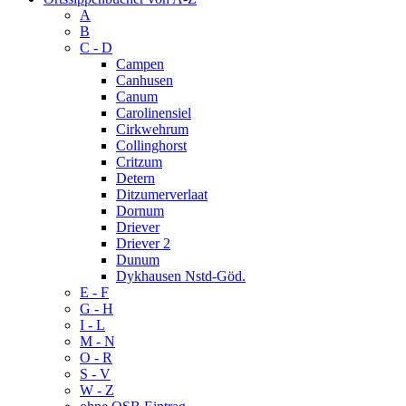
A
B
C - D
Campen
Canhusen
Canum
Carolinensiel
Cirkwehrum
Collinghorst
Critzum
Detern
Ditzumerverlaat
Dornum
Driever
Driever 2
Dunum
Dykhausen Nstd-Göd.
E - F
G - H
I - L
M - N
O - R
S - V
W - Z