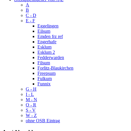
A
B
C - D
E - F
Eggelingen
Eilsum
Emden frz ref
Engerhafe
Esklum
Esklum 2
Fedderwarden
Filsum
Forlitz-Blaukirchen
Freepsum
Fulkum
Funnix
G - H
I - L
M - N
O - R
S - V
W - Z
ohne OSB Eintrag