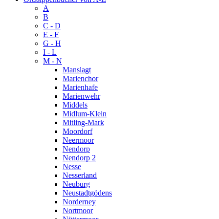
A
B
C - D
E - F
G - H
I - L
M - N
Manslagt
Marienchor
Marienhafe
Marienwehr
Middels
Midlum-Klein
Mitling-Mark
Moordorf
Neermoor
Nendorp
Nendorp 2
Nesse
Nesserland
Neuburg
Neustadtgödens
Norderney
Nortmoor