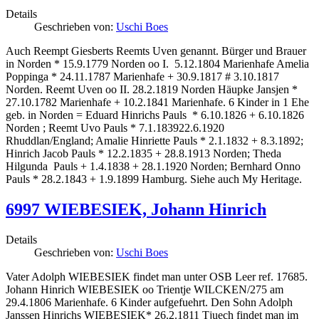
Details
Geschrieben von:
Uschi Boes
Auch Reempt Giesberts Reemts Uven genannt. Bürger und Brauer
in Norden * 15.9.1779 Norden oo I. 5.12.1804 Marienhafe Amelia
Poppinga * 24.11.1787 Marienhafe + 30.9.1817 # 3.10.1817
Norden. Reemt Uven oo II. 28.2.1819 Norden Häupke Jansjen *
27.10.1782 Marienhafe + 10.2.1841 Marienhafe. 6 Kinder in 1 Ehe
geb. in Norden = Eduard Hinrichs Pauls * 6.10.1826 + 6.10.1826
Norden ; Reemt Uvo Pauls * 7.1.183922.6.1920
Rhuddlan/England; Amalie Hinriette Pauls * 2.1.1832 + 8.3.1892;
Hinrich Jacob Pauls * 12.2.1835 + 28.8.1913 Norden; Theda
Hilgunda Pauls + 1.4.1838 + 28.1.1920 Norden; Bernhard Onno
Pauls * 28.2.1843 + 1.9.1899 Hamburg. Siehe auch My Heritage.
6997 WIEBESIEK, Johann Hinrich
Details
Geschrieben von:
Uschi Boes
Vater Adolph WIEBESIEK findet man unter OSB Leer ref. 17685.
Johann Hinrich WIEBESIEK oo Trientje WILCKEN/275 am
29.4.1806 Marienhafe. 6 Kinder aufgefuehrt. Den Sohn Adolph
Janssen Hinrichs WIEBESIEK* 26.2.1811 Tjuech findet man im