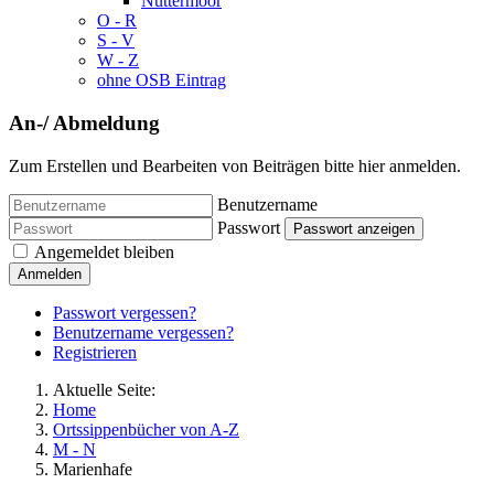
Nüttermoor
O - R
S - V
W - Z
ohne OSB Eintrag
An-/ Abmeldung
Zum Erstellen und Bearbeiten von Beiträgen bitte hier anmelden.
Benutzername
Passwort
Passwort anzeigen
Angemeldet bleiben
Anmelden
Passwort vergessen?
Benutzername vergessen?
Registrieren
Aktuelle Seite:
Home
Ortssippenbücher von A-Z
M - N
Marienhafe