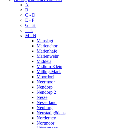
A
B
C - D
E - F
G - H
I - L
M - N
Manslagt
Marienchor
Marienhafe
Marienwehr
Middels
Midlum-Klein
Mitling-Mark
Moordorf
Neermoor
Nendorp
Nendorp 2
Nesse
Nesserland
Neuburg
Neustadtgödens
Norderney
Nortmoor