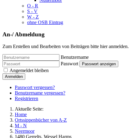
Nüttermoor
O - R
S - V
W - Z
ohne OSB Eintrag
An-/ Abmeldung
Zum Erstellen und Bearbeiten von Beiträgen bitte hier anmelden.
Benutzername
Passwort
Passwort anzeigen
Angemeldet bleiben
Anmelden
Passwort vergessen?
Benutzername vergessen?
Registrieren
Aktuelle Seite:
Home
Ortssippenbücher von A-Z
M - N
Neermoor
1480 Gerrelts, Wessel Harms