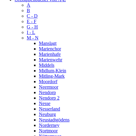
A
B
C - D
E - F
G - H
I - L
M - N
Manslagt
Marienchor
Marienhafe
Marienwehr
Middels
Midlum-Klein
Mitling-Mark
Moordorf
Neermoor
Nendorp
Nendorp 2
Nesse
Nesserland
Neuburg
Neustadtgödens
Norderney
Nortmoor