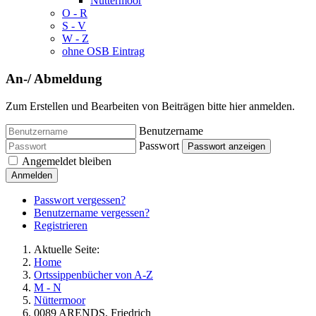
Nüttermoor
O - R
S - V
W - Z
ohne OSB Eintrag
An-/ Abmeldung
Zum Erstellen und Bearbeiten von Beiträgen bitte hier anmelden.
Benutzername
Passwort
Passwort anzeigen
Angemeldet bleiben
Anmelden
Passwort vergessen?
Benutzername vergessen?
Registrieren
Aktuelle Seite:
Home
Ortssippenbücher von A-Z
M - N
Nüttermoor
0089 ARENDS, Friedrich