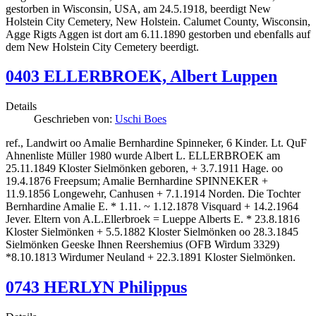
gestorben in Wisconsin, USA, am 24.5.1918, beerdigt New
Holstein City Cemetery, New Holstein. Calumet County, Wisconsin,
Agge Rigts Aggen ist dort am 6.11.1890 gestorben und ebenfalls auf
dem New Holstein City Cemetery beerdigt.
0403 ELLERBROEK, Albert Luppen
Details
Geschrieben von:
Uschi Boes
ref., Landwirt oo Amalie Bernhardine Spinneker, 6 Kinder. Lt. QuF
Ahnenliste Müller 1980 wurde Albert L. ELLERBROEK am
25.11.1849 Kloster Sielmönken geboren, + 3.7.1911 Hage. oo
19.4.1876 Freepsum; Amalie Bernhardine SPINNEKER +
11.9.1856 Longewehr, Canhusen + 7.1.1914 Norden. Die Tochter
Bernhardine Amalie E. * 1.11. ~ 1.12.1878 Visquard + 14.2.1964
Jever. Eltern von A.L.Ellerbroek = Lueppe Alberts E. * 23.8.1816
Kloster Sielmönken + 5.5.1882 Kloster Sielmönken oo 28.3.1845
Sielmönken Geeske Ihnen Reershemius (OFB Wirdum 3329)
*8.10.1813 Wirdumer Neuland + 22.3.1891 Kloster Sielmönken.
0743 HERLYN Philippus