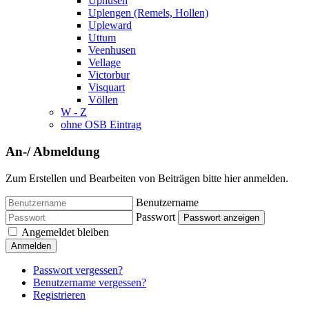
Uphusen
Uplengen (Remels, Hollen)
Upleward
Uttum
Veenhusen
Vellage
Victorbur
Visquart
Völlen
W - Z
ohne OSB Eintrag
An-/ Abmeldung
Zum Erstellen und Bearbeiten von Beiträgen bitte hier anmelden.
Benutzername
Passwort
Passwort anzeigen
Angemeldet bleiben
Anmelden
Passwort vergessen?
Benutzername vergessen?
Registrieren