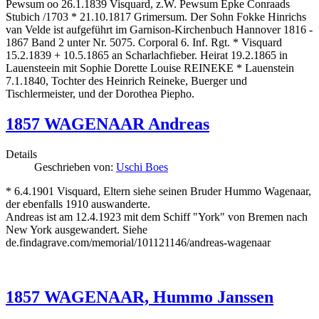
Pewsum oo 26.1.1839 Visquard, z.W. Pewsum Epke Conraads
Stubich /1703 * 21.10.1817 Grimersum. Der Sohn Fokke Hinrichs
van Velde ist aufgeführt im Garnison-Kirchenbuch Hannover 1816 -
1867 Band 2 unter Nr. 5075. Corporal 6. Inf. Rgt. * Visquard
15.2.1839 + 10.5.1865 an Scharlachfieber. Heirat 19.2.1865 in
Lauensteein mit Sophie Dorette Louise REINEKE * Lauenstein
7.1.1840, Tochter des Heinrich Reineke, Buerger und
Tischlermeister, und der Dorothea Piepho.
1857 WAGENAAR Andreas
Details
Geschrieben von:
Uschi Boes
* 6.4.1901 Visquard, Eltern siehe seinen Bruder Hummo Wagenaar,
der ebenfalls 1910 auswanderte.
Andreas ist am 12.4.1923 mit dem Schiff "York" von Bremen nach
New York ausgewandert. Siehe
de.findagrave.com/memorial/101121146/andreas-wagenaar
1857 WAGENAAR, Hummo Janssen