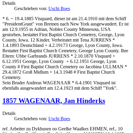
Details
Geschrieben von:
Uschi Boes
* 6. ~ 19.4.1885 Visquard, dieser ist am 21.4.1910 mit dem Schiff
"PresidentGrant" von Bremen nach New York ausgewandert. Er ist
am 12.9.1955 in Adrian, Nobles County Minnesota, USA
gestorben, bestattet First Baptist Church Cemetery, George, Lyon
County, Iowa. 12 Kinder. Verheiratet mit Tena JURRENS *
1.4.1893 Deutschland + 4.2.19173 George, Lyon County, Iowa.
Bestattet First Baptist Church Cemetery, George Lyon County. Ihre
Eltern: Ubbe Garbrands JURRENS * 2.10.1870 Visquard +
6.12.1951 George, Lyon County + 6.12.1951 George, Lyon
County # First Baptist Church Cemetery oo Jacobina ULLMAN *
29.4.1872 Groß Midlum + 14.3.1948 # First Baptist Church
Cemetery.
Sein Bruder Andreas WAGENAAR * 6.4.1901 Visquard ist
ebenfalls ausgewandert am 12.4.1923 mit dem Schiff "York".
1857 WAGENAAR, Jan Hinderks
Details
Geschrieben von:
Uschi Boes
ref. Arbeiter zu Dykhusen oo Geelke Waalkes EHMEN, ref., 10