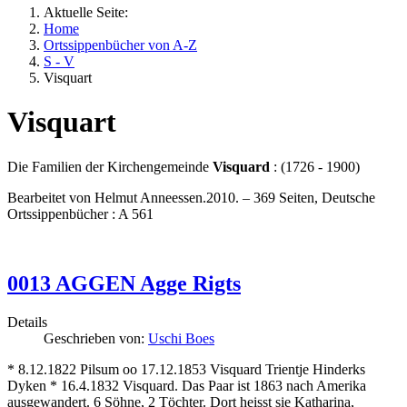
Aktuelle Seite:
Home
Ortssippenbücher von A-Z
S - V
Visquart
Visquart
Die Familien der Kirchengemeinde
Visquard
: (1726 - 1900)
Bearbeitet von Helmut Anneessen.2010. – 369 Seiten, Deutsche
Ortssippenbücher : A 561
0013 AGGEN Agge Rigts
Details
Geschrieben von:
Uschi Boes
* 8.12.1822 Pilsum oo 17.12.1853 Visquard Trientje Hinderks
Dyken * 16.4.1832 Visquard. Das Paar ist 1863 nach Amerika
ausgewandert. 6 Söhne, 2 Töchter. Dort heisst sie Katharina,