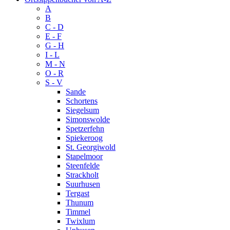
A
B
C - D
E - F
G - H
I - L
M - N
O - R
S - V
Sande
Schortens
Siegelsum
Simonswolde
Spetzerfehn
Spiekeroog
St. Georgiwold
Stapelmoor
Steenfelde
Strackholt
Suurhusen
Tergast
Thunum
Timmel
Twixlum