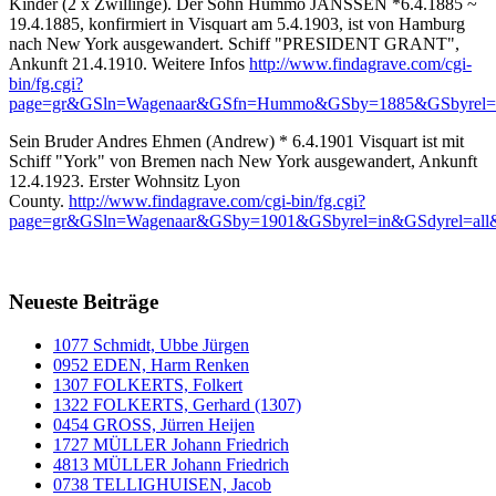
Kinder (2 x Zwillinge). Der Sohn Hummo JANSSEN *6.4.1885 ~
19.4.1885, konfirmiert in Visquart am 5.4.1903, ist von Hamburg
nach New York ausgewandert. Schiff "PRESIDENT GRANT",
Ankunft 21.4.1910. Weitere Infos
http://www.findagrave.com/cgi-
bin/fg.cgi?
page=gr&GSln=Wagenaar&GSfn=Hummo&GSby=1885&GSbyrel=i
Sein Bruder Andres Ehmen (Andrew) * 6.4.1901 Visquart ist mit
Schiff "York" von Bremen nach New York ausgewandert, Ankunft
12.4.1923. Erster Wohnsitz Lyon
County.
http://www.findagrave.com/cgi-bin/fg.cgi?
page=gr&GSln=Wagenaar&GSby=1901&GSbyrel=in&GSdyrel=al
Neueste Beiträge
1077 Schmidt, Ubbe Jürgen
0952 EDEN, Harm Renken
1307 FOLKERTS, Folkert
1322 FOLKERTS, Gerhard (1307)
0454 GROSS, Jürren Heijen
1727 MÜLLER Johann Friedrich
4813 MÜLLER Johann Friedrich
0738 TELLIGHUISEN, Jacob