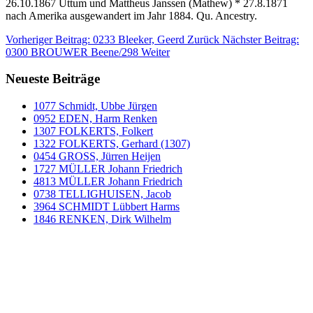
26.10.1867 Uttum und Mattheus Janssen (Mathew) * 27.8.1871
nach Amerika ausgewandert im Jahr 1884. Qu. Ancestry.
Vorheriger Beitrag: 0233 Bleeker, Geerd
Zurück
Nächster Beitrag:
0300 BROUWER Beene/298
Weiter
Neueste Beiträge
1077 Schmidt, Ubbe Jürgen
0952 EDEN, Harm Renken
1307 FOLKERTS, Folkert
1322 FOLKERTS, Gerhard (1307)
0454 GROSS, Jürren Heijen
1727 MÜLLER Johann Friedrich
4813 MÜLLER Johann Friedrich
0738 TELLIGHUISEN, Jacob
3964 SCHMIDT Lübbert Harms
1846 RENKEN, Dirk Wilhelm