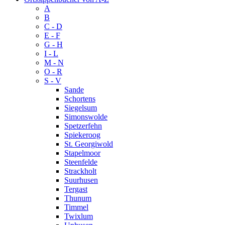
A
B
C - D
E - F
G - H
I - L
M - N
O - R
S - V
Sande
Schortens
Siegelsum
Simonswolde
Spetzerfehn
Spiekeroog
St. Georgiwold
Stapelmoor
Steenfelde
Strackholt
Suurhusen
Tergast
Thunum
Timmel
Twixlum