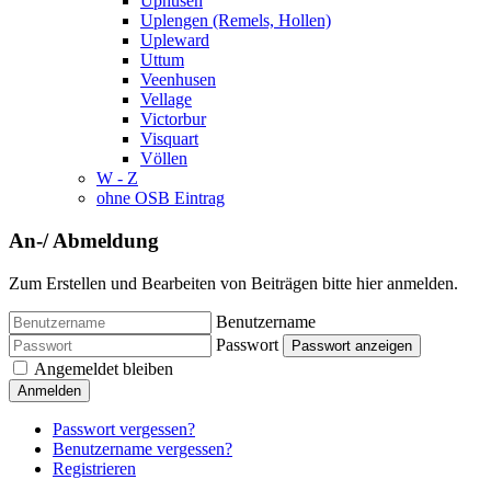
Uphusen
Uplengen (Remels, Hollen)
Upleward
Uttum
Veenhusen
Vellage
Victorbur
Visquart
Völlen
W - Z
ohne OSB Eintrag
An-/ Abmeldung
Zum Erstellen und Bearbeiten von Beiträgen bitte hier anmelden.
Benutzername
Passwort
Passwort anzeigen
Angemeldet bleiben
Anmelden
Passwort vergessen?
Benutzername vergessen?
Registrieren