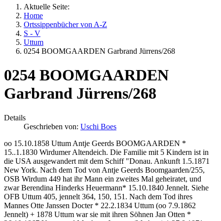
Aktuelle Seite:
Home
Ortssippenbücher von A-Z
S - V
Uttum
0254 BOOMGAARDEN Garbrand Jürrens/268
0254 BOOMGAARDEN
Garbrand Jürrens/268
Details
Geschrieben von:
Uschi Boes
oo 15.10.1858 Uttum Antje Geerds BOOMGAARDEN *
15..1.1830 Wirdumer Altendeich. Die Familie mit 5 Kindern ist in
die USA ausgewandert mit dem Schiff "Donau. Ankunft 1.5.1871
New York. Nach dem Tod von Antje Geerds Boomgaarden/255,
OSB Wirdum 449 hat ihr Mann ein zweites Mal geheiratet, und
zwar Berendina Hinderks Heuermann* 15.10.1840 Jennelt. Siehe
OFB Uttum 405, jennelt 364, 150, 151. Nach dem Tod ihres
Mannes Otte Janssen Docter * 22.2.1834 Uttum (oo 7.9.1862
Jennelt) + 1878 Uttum war sie mit ihren Söhnen Jan Otten *