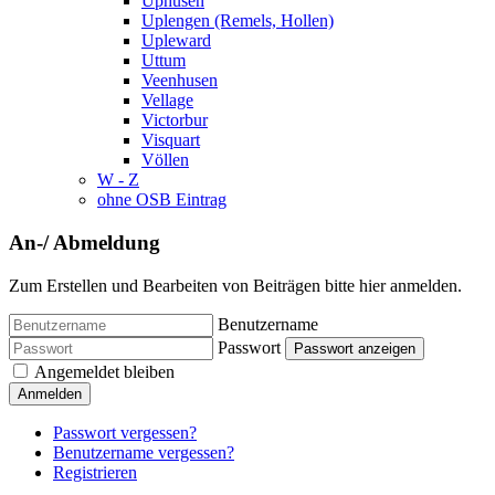
Uphusen
Uplengen (Remels, Hollen)
Upleward
Uttum
Veenhusen
Vellage
Victorbur
Visquart
Völlen
W - Z
ohne OSB Eintrag
An-/ Abmeldung
Zum Erstellen und Bearbeiten von Beiträgen bitte hier anmelden.
Benutzername
Passwort
Passwort anzeigen
Angemeldet bleiben
Anmelden
Passwort vergessen?
Benutzername vergessen?
Registrieren