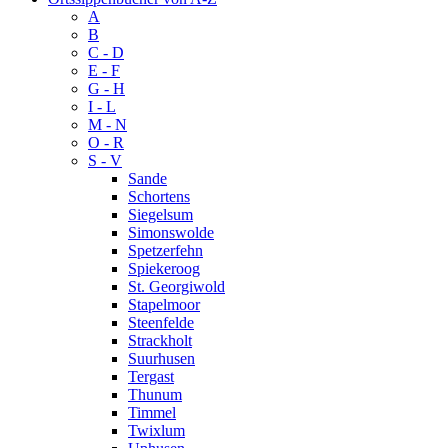
A
B
C - D
E - F
G - H
I - L
M - N
O - R
S - V
Sande
Schortens
Siegelsum
Simonswolde
Spetzerfehn
Spiekeroog
St. Georgiwold
Stapelmoor
Steenfelde
Strackholt
Suurhusen
Tergast
Thunum
Timmel
Twixlum