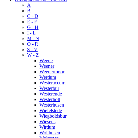
A
B
C - D
E - F
G - H
I - L
M - N
O - R
S - V
W - Z
Weene
Weener
Weenermoor
Werdum
Westeraccum
Westerbur
Westerende
Westerholt
Westerhusen
Wiefelstede
Wiegboldsbur
Wiesens
Wirdum
Wolthusen