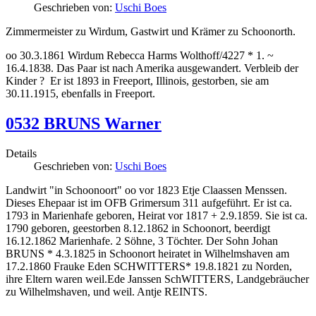
Geschrieben von:
Uschi Boes
Zimmermeister zu Wirdum, Gastwirt und Krämer zu Schoonorth.
oo 30.3.1861 Wirdum Rebecca Harms Wolthoff/4227 * 1. ~
16.4.1838. Das Paar ist nach Amerika ausgewandert. Verbleib der
Kinder ? Er ist 1893 in Freeport, Illinois, gestorben, sie am
30.11.1915, ebenfalls in Freeport.
0532 BRUNS Warner
Details
Geschrieben von:
Uschi Boes
Landwirt "in Schoonoort" oo vor 1823 Etje Claassen Menssen.
Dieses Ehepaar ist im OFB Grimersum 311 aufgeführt. Er ist ca.
1793 in Marienhafe geboren, Heirat vor 1817 + 2.9.1859. Sie ist ca.
1790 geboren, geestorben 8.12.1862 in Schoonort, beerdigt
16.12.1862 Marienhafe. 2 Söhne, 3 Töchter. Der Sohn Johan
BRUNS * 4.3.1825 in Schoonort heiratet in Wilhelmshaven am
17.2.1860 Frauke Eden SCHWITTERS* 19.8.1821 zu Norden,
ihre Eltern waren weil.Ede Janssen SchWITTERS, Landgebräucher
zu Wilhelmshaven, und weil. Antje REINTS.