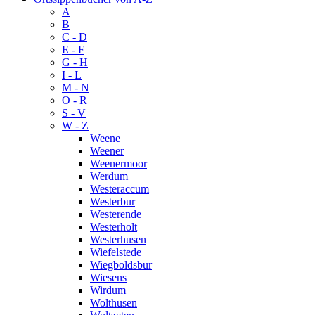
A
B
C - D
E - F
G - H
I - L
M - N
O - R
S - V
W - Z
Weene
Weener
Weenermoor
Werdum
Westeraccum
Westerbur
Westerende
Westerholt
Westerhusen
Wiefelstede
Wiegboldsbur
Wiesens
Wirdum
Wolthusen