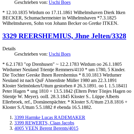
Geschrieben von:
Uschi Boes
* 12.10.1835 Wirdum oo 17.11.1861 Wilhelmshaven Dierk Itken
BECKER, Schumachermeister in Wilhelmshaven *7.3.1825
Wilhelmshaven, Sohn von Johann Becker oo Gretke ITKEN.
3329 REERSHEMIUS, Jhne Jelten/3328
Details
Geschrieben von:
Uschi Boes
* 6.2.1783 "op Drenhusen" ~ 12.2.1783 Wirdum oo 26.1.1805
Wirdumer Neuland Trientje Remmers/4110 * um 1780, 5 Kinder.
Die Tochter Geeske Ihnen Reershemius * 8.10.1813 Wirdumer
Neuland ist nach QuF Ahnenliste Müller 1980 am 22.3.1891
Kloster Sielmönken/Uttum gestorben # 26.3.1891. oo I. 1.5.18411
Peter Hagen * ung 1810 + 13.5.1842 (Eltern Peter Tönjes Hagen oo
Stientje W. Meyer). ooII. 28.3.1845 Kloster S.. Lüppe Alberts
Ellerbroek, ref., Domänenpächter. * Kloster S./Uttum 23.8.1816 +
Kloster S./Uttum 5.5.1882 # ebenda 16.5.1882.
3399 Harmke Lucas RADEMAKER
3399 REWERTS, Claas Jacobs
4005 VEEN Berent Berents/4015