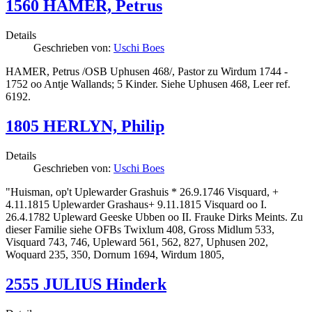
1560 HAMER, Petrus
Details
Geschrieben von:
Uschi Boes
HAMER, Petrus /OSB Uphusen 468/, Pastor zu Wirdum 1744 -
1752 oo Antje Wallands; 5 Kinder. Siehe Uphusen 468, Leer ref.
6192.
1805 HERLYN, Philip
Details
Geschrieben von:
Uschi Boes
"Huisman, op't Uplewarder Grashuis * 26.9.1746 Visquard, +
4.11.1815 Uplewarder Grashaus+ 9.11.1815 Visquard oo I.
26.4.1782 Upleward Geeske Ubben oo II. Frauke Dirks Meints. Zu
dieser Familie siehe OFBs Twixlum 408, Gross Midlum 533,
Visquard 743, 746, Upleward 561, 562, 827, Uphusen 202,
Woquard 235, 350, Dornum 1694, Wirdum 1805,
2555 JULIUS Hinderk