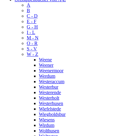
A
B
C - D
E - F
G - H
I - L
M - N
O - R
S - V
W - Z
Weene
Weener
Weenermoor
Werdum
Westeraccum
Westerbur
Westerende
Westerholt
Westerhusen
Wiefelstede
Wiegboldsbur
Wiesens
Wirdum
Wolthusen