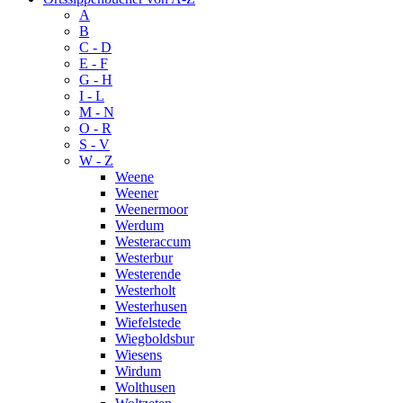
A
B
C - D
E - F
G - H
I - L
M - N
O - R
S - V
W - Z
Weene
Weener
Weenermoor
Werdum
Westeraccum
Westerbur
Westerende
Westerholt
Westerhusen
Wiefelstede
Wiegboldsbur
Wiesens
Wirdum
Wolthusen