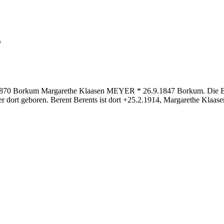
5
4.1870 Borkum Margarethe Klaasen MEYER * 26.9.1847 Borkum. Die Br
der dort geboren. Berent Berents ist dort +25.2.1914, Margarethe Klaa