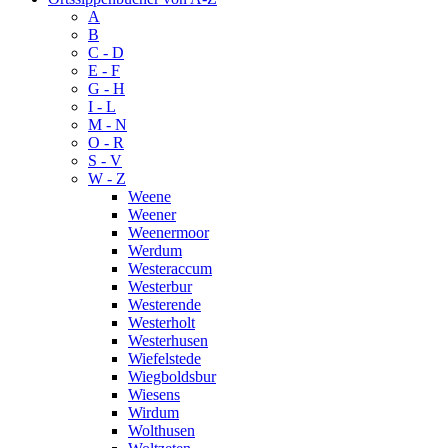
A
B
C - D
E - F
G - H
I - L
M - N
O - R
S - V
W - Z
Weene
Weener
Weenermoor
Werdum
Westeraccum
Westerbur
Westerende
Westerholt
Westerhusen
Wiefelstede
Wiegboldsbur
Wiesens
Wirdum
Wolthusen