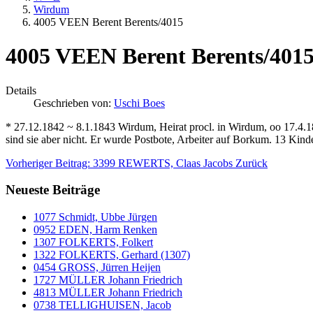
Wirdum
4005 VEEN Berent Berents/4015
4005 VEEN Berent Berents/401
Details
Geschrieben von:
Uschi Boes
* 27.12.1842 ~ 8.1.1843 Wirdum, Heirat procl. in Wirdum, oo 17.
sind sie aber nicht. Er wurde Postbote, Arbeiter auf Borkum. 13 Kin
Vorheriger Beitrag: 3399 REWERTS, Claas Jacobs
Zurück
Neueste Beiträge
1077 Schmidt, Ubbe Jürgen
0952 EDEN, Harm Renken
1307 FOLKERTS, Folkert
1322 FOLKERTS, Gerhard (1307)
0454 GROSS, Jürren Heijen
1727 MÜLLER Johann Friedrich
4813 MÜLLER Johann Friedrich
0738 TELLIGHUISEN, Jacob