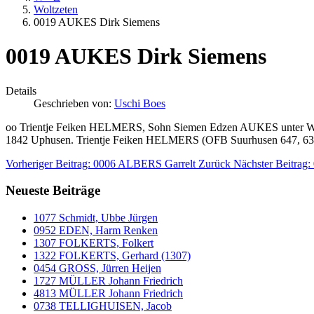
Woltzeten
0019 AUKES Dirk Siemens
0019 AUKES Dirk Siemens
Details
Geschrieben von:
Uschi Boes
oo Trientje Feiken HELMERS, Sohn Siemen Edzen AUKES unter Wolt
1842 Uphusen. Trientje Feiken HELMERS (OFB Suurhusen 647, 63)
Vorheriger Beitrag: 0006 ALBERS Garrelt
Zurück
Nächster Beitra
Neueste Beiträge
1077 Schmidt, Ubbe Jürgen
0952 EDEN, Harm Renken
1307 FOLKERTS, Folkert
1322 FOLKERTS, Gerhard (1307)
0454 GROSS, Jürren Heijen
1727 MÜLLER Johann Friedrich
4813 MÜLLER Johann Friedrich
0738 TELLIGHUISEN, Jacob