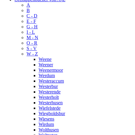
A
B
C - D
E - F
G - H
I - L
M - N
O - R
S - V
W - Z
Weene
Weener
Weenermoor
Werdum
Westeraccum
Westerbur
Westerende
Westerholt
Westerhusen
Wiefelstede
Wiegboldsbur
Wiesens
Wirdum
Wolthusen