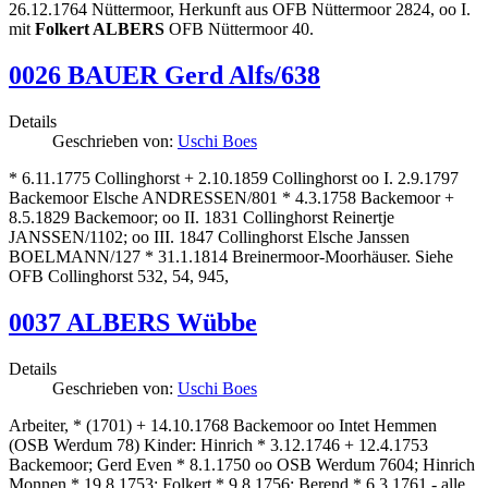
26.12.1764 Nüttermoor, Herkunft aus OFB Nüttermoor 2824, oo I.
mit
Folkert ALBERS
OFB Nüttermoor 40.
0026 BAUER Gerd Alfs/638
Details
Geschrieben von:
Uschi Boes
* 6.11.1775 Collinghorst + 2.10.1859 Collinghorst oo I. 2.9.1797
Backemoor Elsche ANDRESSEN/801 * 4.3.1758 Backemoor +
8.5.1829 Backemoor; oo II. 1831 Collinghorst Reinertje
JANSSEN/1102; oo III. 1847 Collinghorst Elsche Janssen
BOELMANN/127 * 31.1.1814 Breinermoor-Moorhäuser. Siehe
OFB Collinghorst 532, 54, 945,
0037 ALBERS Wübbe
Details
Geschrieben von:
Uschi Boes
Arbeiter, * (1701) + 14.10.1768 Backemoor oo Intet Hemmen
(OSB Werdum 78) Kinder: Hinrich * 3.12.1746 + 12.4.1753
Backemoor; Gerd Even * 8.1.1750 oo OSB Werdum 7604; Hinrich
Monnen * 19.8.1753; Folkert * 9.8.1756; Berend * 6.3.1761 - alle