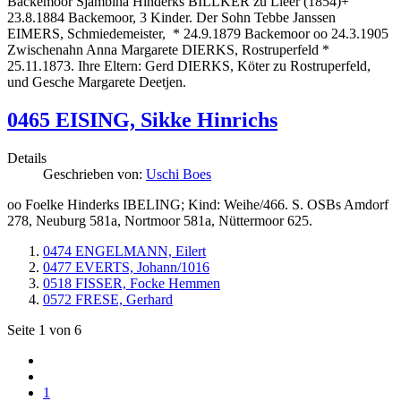
Backemoor Sjambina Hinderks BILLKER zu Lleer (1854)+
23.8.1884 Backemoor, 3 Kinder. Der Sohn Tebbe Janssen
EIMERS, Schmiedemeister, * 24.9.1879 Backemoor oo 24.3.1905
Zwischenahn Anna Margarete DIERKS, Rostruperfeld *
25.11.1873. Ihre Eltern: Gerd DIERKS, Köter zu Rostruperfeld,
und Gesche Margarete Deetjen.
0465 EISING, Sikke Hinrichs
Details
Geschrieben von:
Uschi Boes
oo Foelke Hinderks IBELING; Kind: Weihe/466. S. OSBs Amdorf
278, Neuburg 581a, Nortmoor 581a, Nüttermoor 625.
0474 ENGELMANN, Eilert
0477 EVERTS, Johann/1016
0518 FISSER, Focke Hemmen
0572 FRESE, Gerhard
Seite 1 von 6
1