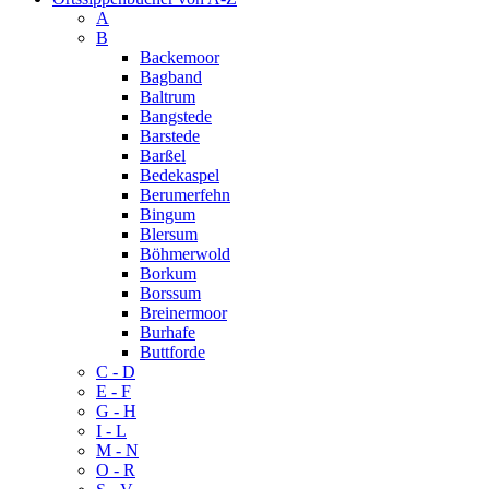
A
B
Backemoor
Bagband
Baltrum
Bangstede
Barstede
Barßel
Bedekaspel
Berumerfehn
Bingum
Blersum
Böhmerwold
Borkum
Borssum
Breinermoor
Burhafe
Buttforde
C - D
E - F
G - H
I - L
M - N
O - R