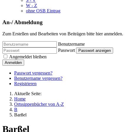
S - V
W - Z
ohne OSB Eintrag
An-/ Abmeldung
Zum Erstellen und Bearbeiten von Beiträgen bitte hier anmelden.
Benutzername
Passwort
Passwort anzeigen
Angemeldet bleiben
Anmelden
Passwort vergessen?
Benutzername vergessen?
Registrieren
Aktuelle Seite:
Home
Ortssippenbücher von A-Z
B
Barßel
Barßel