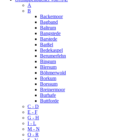
A
B
Backemoor
Bagband
Baltrum
Bangstede
Barstede
Barßel
Bedekaspel
Berumerfehn
Bingum
Blersum
Böhmerwold
Borkum
Borssum
Breinermoor
Burhafe
Buttforde
C - D
E - F
G - H
I - L
M - N
O - R