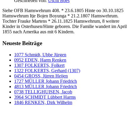
Geschrieben von:
Uschi Boes
Siehe OFB Hamswehrum 408. * 23.6.1805 Hinte oo 30.10.1825
Hamswehrum Itje Bojen Boyunga * 21.2.1807 Hamswehrum.
Tochter Frauke Martens * 26.11.1825 Hamswehrum, 8 weitere
Kinder in Osterhusen/Hinte geboren. Die Familie wandert im April
1855 nach Amerika aus mit 6 Kindern.
Neueste Beiträge
1077 Schmidt, Ubbe Jürgen
0952 EDEN, Harm Renken
1307 FOLKERTS, Folkert
1322 FOLKERTS, Gerhard (1307)
0454 GROSS, Jürren Heijen
1727 MÜLLER Johann Friedrich
4813 MÜLLER Johann Friedrich
0738 TELLIGHUISEN, Jacob
3964 SCHMIDT Lübbert Harms
1846 RENKEN, Dirk Wilhelm