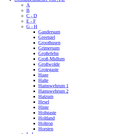
A
B
C - D
E - F
G - H
Gandersum
Greetsiel
Groothusen
Grimersum
Großefehn
Groß-Midlum
Großwolde
Grotegaste
Hage
Halte
Hamswehrum 1
Hamswehrum 2
Hatzum
Hesel
Hinte
Holtgaste
Holtland
Holtrop
Horsten