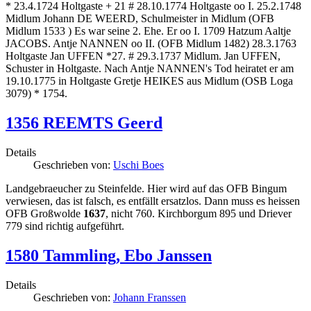
* 23.4.1724 Holtgaste + 21 # 28.10.1774 Holtgaste oo I. 25.2.1748
Midlum Johann DE WEERD, Schulmeister in Midlum (OFB
Midlum 1533 ) Es war seine 2. Ehe. Er oo I. 1709 Hatzum Aaltje
JACOBS. Antje NANNEN oo II. (OFB Midlum 1482) 28.3.1763
Holtgaste Jan UFFEN *27. # 29.3.1737 Midlum. Jan UFFEN,
Schuster in Holtgaste. Nach Antje NANNEN's Tod heiratet er am
19.10.1775 in Holtgaste Gretje HEIKES aus Midlum (OSB Loga
3079) * 1754.
1356 REEMTS Geerd
Details
Geschrieben von:
Uschi Boes
Landgebraeucher zu Steinfelde. Hier wird auf das OFB Bingum
verwiesen, das ist falsch, es entfällt ersatzlos. Dann muss es heissen
OFB Großwolde
1637
, nicht 760. Kirchborgum 895 und Driever
779 sind richtig aufgeführt.
1580 Tammling, Ebo Janssen
Details
Geschrieben von:
Johann Franssen