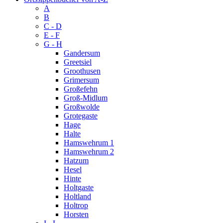
A
B
C - D
E - F
G - H
Gandersum
Greetsiel
Groothusen
Grimersum
Großefehn
Groß-Midlum
Großwolde
Grotegaste
Hage
Halte
Hamswehrum 1
Hamswehrum 2
Hatzum
Hesel
Hinte
Holtgaste
Holtland
Holtrop
Horsten