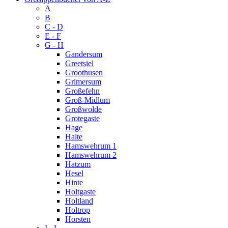
A
B
C - D
E - F
G - H
Gandersum
Greetsiel
Groothusen
Grimersum
Großefehn
Groß-Midlum
Großwolde
Grotegaste
Hage
Halte
Hamswehrum 1
Hamswehrum 2
Hatzum
Hesel
Hinte
Holtgaste
Holtland
Holtrop
Horsten